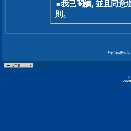
我已閱讀, 並且同意
友一個技術討論的空間
則。
論,均不代表本站的立場
本站毋須對討論區內的
的歸屬權屬於各位發表
財產權均屬於原發表人
所有的時間均為G
非經原發表人同意,包
權的侵權行為
vB
power
發言原則聲明 :
原則上,我們歡迎各位
予發表言論,並不設限
為: