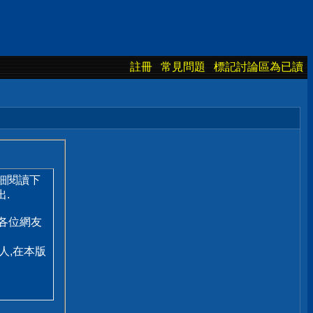
註冊
常見問題
標記討論區為已讀
細閱讀下
出.
,各位網友
人,在本版