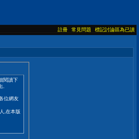
註冊
常見問題
標記討論區為已讀
細閱讀下
出.
,各位網友
人,在本版