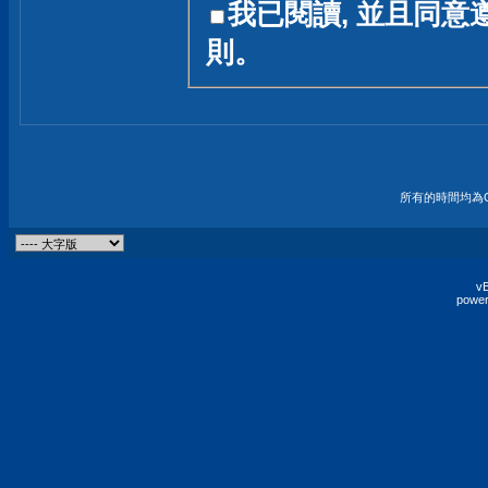
我已閱讀, 並且同意
友一個技術討論的空間
則。
論,均不代表本站的立場
本站毋須對討論區內的
的歸屬權屬於各位發表
財產權均屬於原發表人
所有的時間均為G
非經原發表人同意,包
權的侵權行為
vB
power
發言原則聲明 :
原則上,我們歡迎各位
予發表言論,並不設限
為: