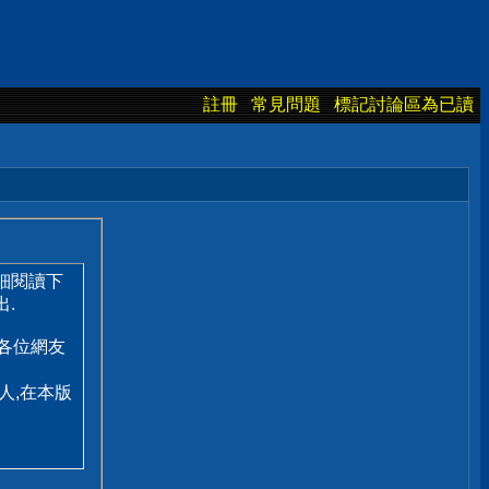
註冊
常見問題
標記討論區為已讀
細閱讀下
出.
,各位網友
人,在本版