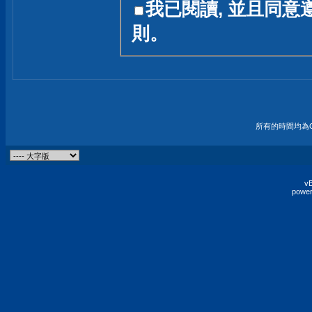
我已閱讀, 並且同意
友一個技術討論的空間
則。
論,均不代表本站的立場
本站毋須對討論區內的
的歸屬權屬於各位發表
財產權均屬於原發表人
所有的時間均為G
非經原發表人同意,包
權的侵權行為
vB
power
發言原則聲明 :
原則上,我們歡迎各位
予發表言論,並不設限
為: