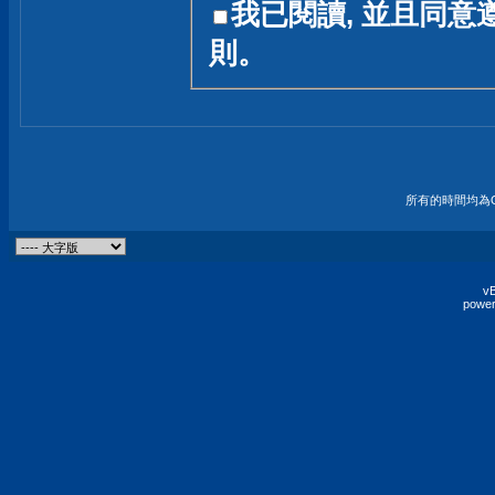
我已閱讀, 並且同意
友一個技術討論的空間
則。
論,均不代表本站的立場
本站毋須對討論區內的
的歸屬權屬於各位發表
財產權均屬於原發表人
所有的時間均為G
非經原發表人同意,包
權的侵權行為
vB
power
發言原則聲明 :
原則上,我們歡迎各位
予發表言論,並不設限
為: