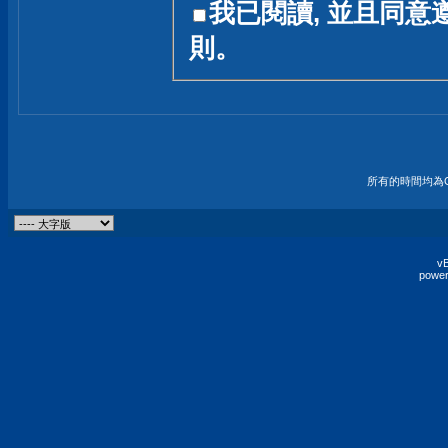
我已閱讀, 並且同意
友一個技術討論的空間
則。
論,均不代表本站的立場
本站毋須對討論區內的
的歸屬權屬於各位發表
財產權均屬於原發表人
所有的時間均為G
非經原發表人同意,包
權的侵權行為
vB
power
發言原則聲明 :
原則上,我們歡迎各位
予發表言論,並不設限
為: