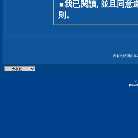
我已閱讀, 並且同意
友一個技術討論的空間
則。
論,均不代表本站的立場
本站毋須對討論區內的
的歸屬權屬於各位發表
財產權均屬於原發表人
所有的時間均為G
非經原發表人同意,包
權的侵權行為
vB
power
發言原則聲明 :
原則上,我們歡迎各位
予發表言論,並不設限
為: