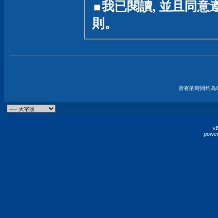
我已閱讀, 並且同意
友一個技術討論的空間
則。
論,均不代表本站的立場
本站毋須對討論區內的
的歸屬權屬於各位發表
財產權均屬於原發表人
所有的時間均為G
非經原發表人同意,包
權的侵權行為
vB
power
發言原則聲明 :
原則上,我們歡迎各位
予發表言論,並不設限
為: