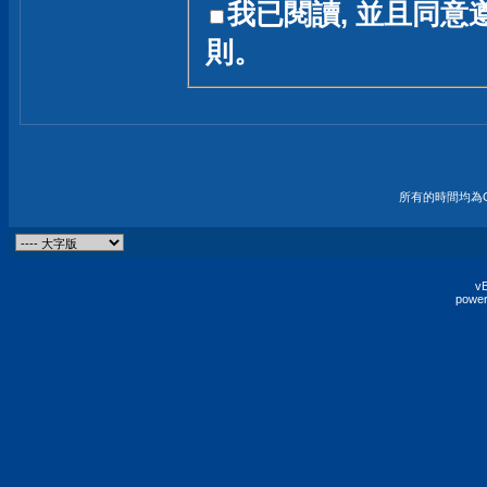
我已閱讀, 並且同意
友一個技術討論的空間
則。
論,均不代表本站的立場
本站毋須對討論區內的
的歸屬權屬於各位發表
財產權均屬於原發表人
所有的時間均為G
非經原發表人同意,包
權的侵權行為
vB
power
發言原則聲明 :
原則上,我們歡迎各位
予發表言論,並不設限
為: