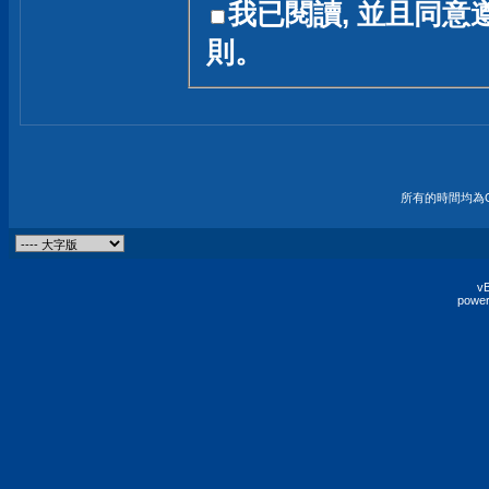
我已閱讀, 並且同意
友一個技術討論的空間
則。
論,均不代表本站的立場
本站毋須對討論區內的
的歸屬權屬於各位發表
財產權均屬於原發表人
所有的時間均為G
非經原發表人同意,包
權的侵權行為
vB
power
發言原則聲明 :
原則上,我們歡迎各位
予發表言論,並不設限
為: