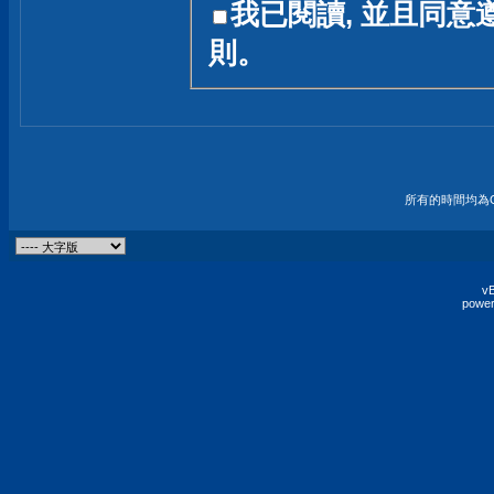
我已閱讀, 並且同意
友一個技術討論的空間
則。
論,均不代表本站的立場
本站毋須對討論區內的
的歸屬權屬於各位發表
財產權均屬於原發表人
所有的時間均為G
非經原發表人同意,包
權的侵權行為
vB
power
發言原則聲明 :
原則上,我們歡迎各位
予發表言論,並不設限
為: