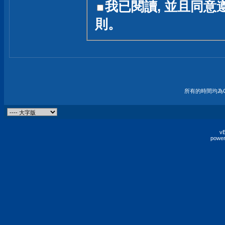
我已閱讀, 並且同意
友一個技術討論的空間
則。
論,均不代表本站的立場
本站毋須對討論區內的
的歸屬權屬於各位發表
財產權均屬於原發表人
所有的時間均為G
非經原發表人同意,包
權的侵權行為
vB
power
發言原則聲明 :
原則上,我們歡迎各位
予發表言論,並不設限
為: