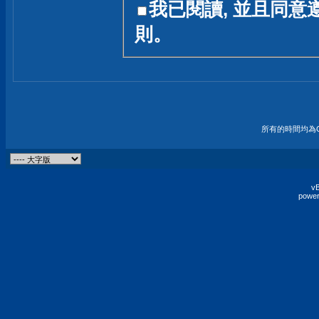
我已閱讀, 並且同意
友一個技術討論的空間
則。
論,均不代表本站的立場
本站毋須對討論區內的
的歸屬權屬於各位發表
財產權均屬於原發表人
所有的時間均為G
非經原發表人同意,包
權的侵權行為
vB
power
發言原則聲明 :
原則上,我們歡迎各位
予發表言論,並不設限
為: