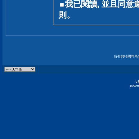
我已閱讀, 並且同意
友一個技術討論的空間
則。
論,均不代表本站的立場
本站毋須對討論區內的
的歸屬權屬於各位發表
財產權均屬於原發表人
所有的時間均為G
非經原發表人同意,包
權的侵權行為
vB
power
發言原則聲明 :
原則上,我們歡迎各位
予發表言論,並不設限
為: