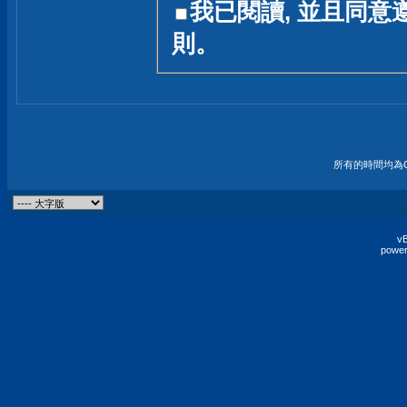
我已閱讀, 並且同意
友一個技術討論的空間
則。
論,均不代表本站的立場
本站毋須對討論區內的
的歸屬權屬於各位發表
財產權均屬於原發表人
所有的時間均為G
非經原發表人同意,包
權的侵權行為
vB
power
發言原則聲明 :
原則上,我們歡迎各位
予發表言論,並不設限
為: