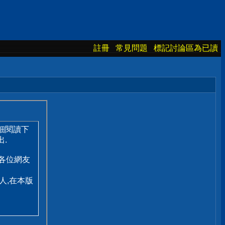
註冊
常見問題
標記討論區為已讀
細閱讀下
出.
,各位網友
人,在本版