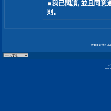
我已閱讀, 並且同意
友一個技術討論的空間
則。
論,均不代表本站的立場
本站毋須對討論區內的
的歸屬權屬於各位發表
財產權均屬於原發表人
所有的時間均為G
非經原發表人同意,包
權的侵權行為
vB
power
發言原則聲明 :
原則上,我們歡迎各位
予發表言論,並不設限
為: