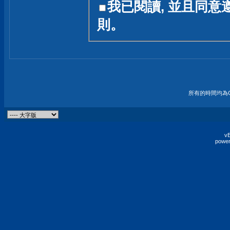
我已閱讀, 並且同意
友一個技術討論的空間
則。
論,均不代表本站的立場
本站毋須對討論區內的
的歸屬權屬於各位發表
財產權均屬於原發表人
所有的時間均為G
非經原發表人同意,包
權的侵權行為
vB
power
發言原則聲明 :
原則上,我們歡迎各位
予發表言論,並不設限
為: