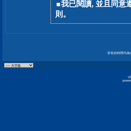
我已閱讀, 並且同意
友一個技術討論的空間
則。
論,均不代表本站的立場
本站毋須對討論區內的
的歸屬權屬於各位發表
財產權均屬於原發表人
所有的時間均為G
非經原發表人同意,包
權的侵權行為
vB
power
發言原則聲明 :
原則上,我們歡迎各位
予發表言論,並不設限
為: