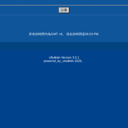
我們歡迎各位對本版內主題有興趣的朋友參予發表言論,並不設限尺
列的行為:
對本站及本討論區刻意抹黑/挑釁/影射的言論
及圖片內容含有任何淫穢及辱罵字眼者
所有的時間均為GMT +8。 現在的時間是
06:03 PM
.
當的廣告及宣傳活動(尺度由管理者拿捏)
扭曲事實或意圖挑起爭端之不當言論
標題及內容不符合討論區之討論主題
盜用/模仿他人帳號發言的行為
vBulletin Version 3.0.1
對本站或本討論區非善意的攻擊行為
powered_by_vbulletin 2026。
任何政治性言論
規定者,其文章將被刪除,不得提出異議,且並行以下的則例
規定者,輕者暫時取消發言權利,重者吊銷執照,更甚者永遠無法進
規定者,其言論享有"
自由言論發表
"的權利,本站不對其內容負擔