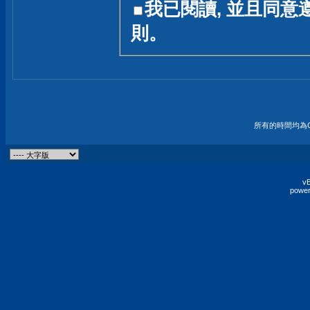
我已閱讀, 並且同意
友一個技術討論的空間
則。
論,均不代表本站的立場
本站毋須對討論區內的
的歸屬權屬於各位發表
財產權均屬於原發表人
所有的時間均為G
非經原發表人同意,包
權的侵權行為
vB
power
發言原則聲明 :
原則上,我們歡迎各位
予發表言論,並不設限
為: