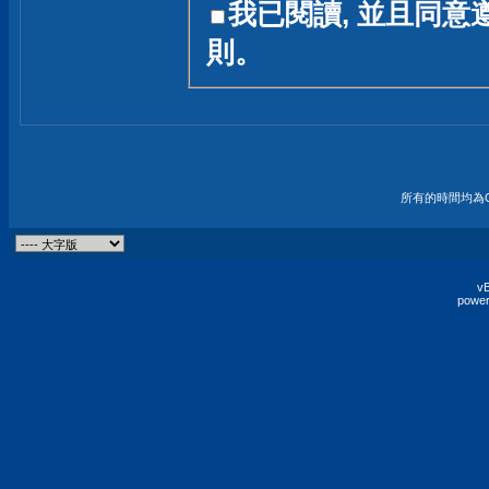
我已閱讀, 並且同意
友一個技術討論的空間
則。
論,均不代表本站的立場
本站毋須對討論區內的
的歸屬權屬於各位發表
財產權均屬於原發表人
所有的時間均為G
非經原發表人同意,包
權的侵權行為
vB
power
發言原則聲明 :
原則上,我們歡迎各位
予發表言論,並不設限
為: