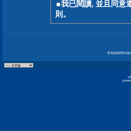
我已閱讀, 並且同意
友一個技術討論的空間
則。
論,均不代表本站的立場
本站毋須對討論區內的
的歸屬權屬於各位發表
財產權均屬於原發表人
所有的時間均為G
非經原發表人同意,包
權的侵權行為
vB
power
發言原則聲明 :
原則上,我們歡迎各位
予發表言論,並不設限
為: