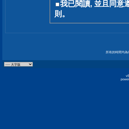
我已閱讀, 並且同意
友一個技術討論的空間
則。
論,均不代表本站的立場
本站毋須對討論區內的
的歸屬權屬於各位發表
財產權均屬於原發表人
所有的時間均為G
非經原發表人同意,包
權的侵權行為
vB
power
發言原則聲明 :
原則上,我們歡迎各位
予發表言論,並不設限
為: