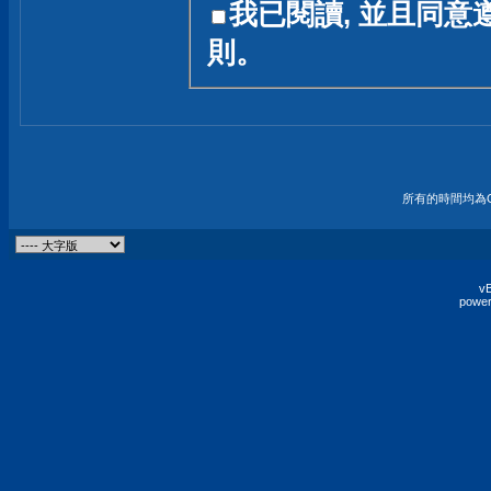
我已閱讀, 並且同意
友一個技術討論的空間
則。
論,均不代表本站的立場
本站毋須對討論區內的
的歸屬權屬於各位發表
財產權均屬於原發表人
所有的時間均為G
非經原發表人同意,包
權的侵權行為
vB
power
發言原則聲明 :
原則上,我們歡迎各位
予發表言論,並不設限
為: