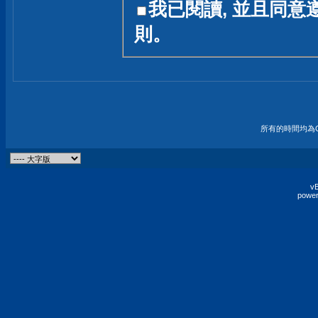
我已閱讀, 並且同意
友一個技術討論的空間
則。
論,均不代表本站的立場
本站毋須對討論區內的
的歸屬權屬於各位發表
財產權均屬於原發表人
所有的時間均為G
非經原發表人同意,包
權的侵權行為
vB
power
發言原則聲明 :
原則上,我們歡迎各位
予發表言論,並不設限
為: