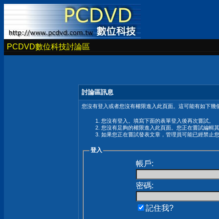
PCDVD數位科技討論區
討論區訊息
您沒有登入或者您沒有權限進入此頁面。這可能有如下幾個
您沒有登入。填寫下面的表單登入後再次嘗試。
您沒有足夠的權限進入此頁面。您正在嘗試編輯
如果您正在嘗試發表文章，管理員可能已經禁止
登入
帳戶:
密碼:
記住我?