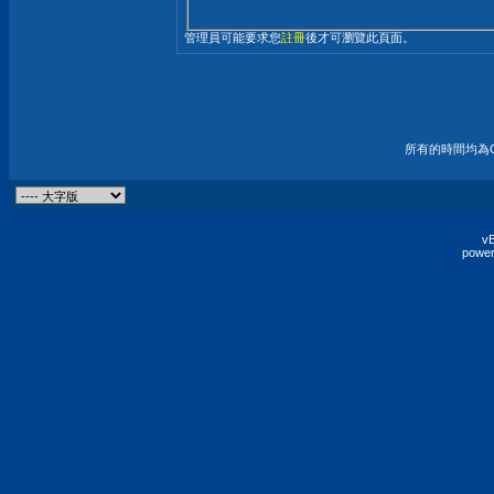
管理員可能要求您
註冊
後才可瀏覽此頁面。
所有的時間均為G
vB
power