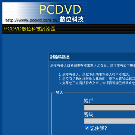
PCDVD數位科技討論區
討論區訊息
您沒有登入或者您沒有權限進入此頁面。這可能有如下幾個
您沒有登入。填寫下面的表單登入後再次嘗試。
您沒有足夠的權限進入此頁面。您正在嘗試編輯
如果您正在嘗試發表文章，管理員可能已經禁止
登入
帳戶:
密碼:
記住我?