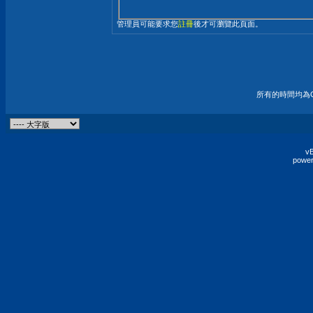
管理員可能要求您
註冊
後才可瀏覽此頁面。
所有的時間均為G
vB
power