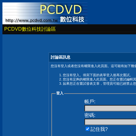
PCDVD數位科技討論區
討論區訊息
您沒有登入或者您沒有權限進入此頁面。這可能有如下幾個
您沒有登入。填寫下面的表單登入後再次嘗試。
您沒有足夠的權限進入此頁面。您正在嘗試編輯
如果您正在嘗試發表文章，管理員可能已經禁止
登入
帳戶:
密碼:
記住我?