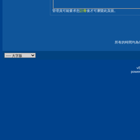
管理員可能要求您
註冊
後才可瀏覽此頁面。
所有的時間均為G
vB
power