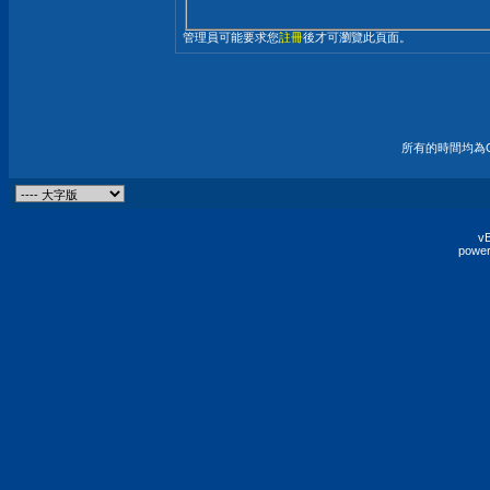
管理員可能要求您
註冊
後才可瀏覽此頁面。
所有的時間均為G
vB
power