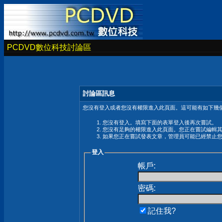
PCDVD數位科技討論區
討論區訊息
您沒有登入或者您沒有權限進入此頁面。這可能有如下幾個
您沒有登入。填寫下面的表單登入後再次嘗試。
您沒有足夠的權限進入此頁面。您正在嘗試編輯
如果您正在嘗試發表文章，管理員可能已經禁止
登入
帳戶:
密碼:
記住我?