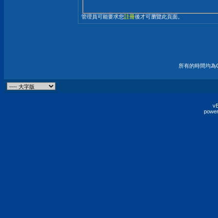
管理員可能要求您
註冊
後才可瀏覽此頁面。
所有的時間均為G
vB
power