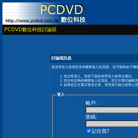
PCDVD數位科技討論區
討論區訊息
您沒有登入或者您沒有權限進入此頁面。這可能有如下幾個
您沒有登入。填寫下面的表單登入後再次嘗試。
您沒有足夠的權限進入此頁面。您正在嘗試編輯
如果您正在嘗試發表文章，管理員可能已經禁止
登入
帳戶:
密碼:
記住我?