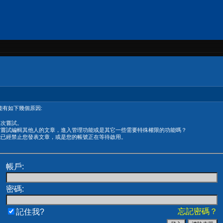
有如下幾個原因:
再次嘗試。
在嘗試編輯其他人的文章，進入管理功能或是其它一些需要特殊權限的功能嗎？
能已經禁止您發表文章，或是您的帳號正在等待啟用。
帳戶:
密碼:
忘記密碼？
記住我?