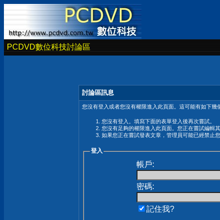
PCDVD數位科技討論區
討論區訊息
您沒有登入或者您沒有權限進入此頁面。這可能有如下幾個
您沒有登入。填寫下面的表單登入後再次嘗試。
您沒有足夠的權限進入此頁面。您正在嘗試編輯
如果您正在嘗試發表文章，管理員可能已經禁止
登入
帳戶:
密碼:
記住我?