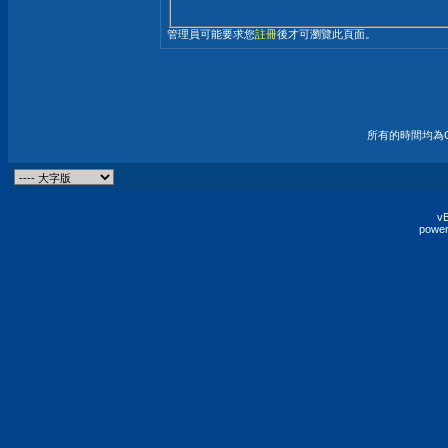
管理員可能要求您
註冊
後才可瀏覽此頁面。
所有的時間均為G
vB
power