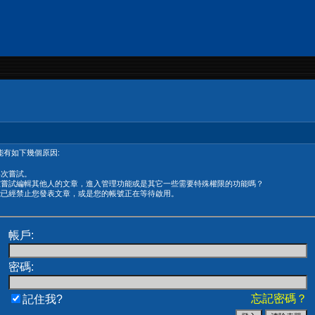
有如下幾個原因:
再次嘗試。
在嘗試編輯其他人的文章，進入管理功能或是其它一些需要特殊權限的功能嗎？
能已經禁止您發表文章，或是您的帳號正在等待啟用。
帳戶:
密碼:
忘記密碼？
記住我?