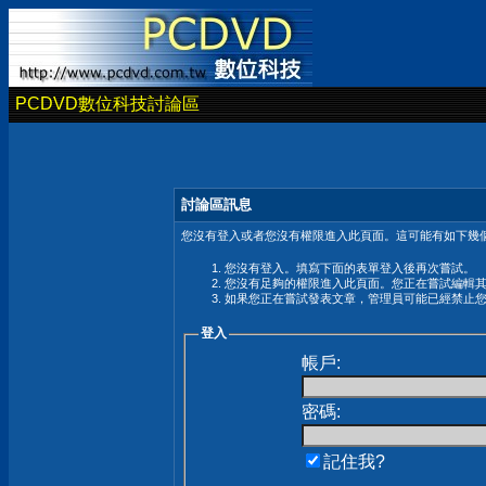
PCDVD數位科技討論區
討論區訊息
您沒有登入或者您沒有權限進入此頁面。這可能有如下幾個
您沒有登入。填寫下面的表單登入後再次嘗試。
您沒有足夠的權限進入此頁面。您正在嘗試編輯
如果您正在嘗試發表文章，管理員可能已經禁止
登入
帳戶:
密碼:
記住我?