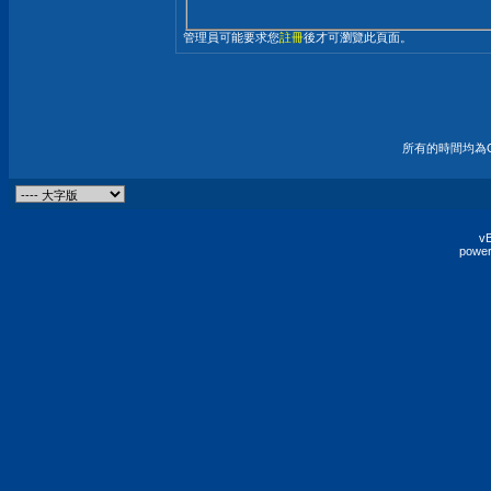
管理員可能要求您
註冊
後才可瀏覽此頁面。
所有的時間均為G
vB
power