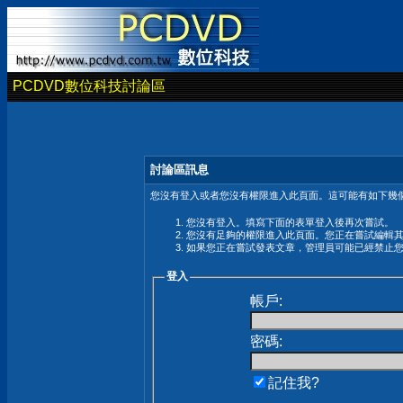
PCDVD數位科技討論區
討論區訊息
您沒有登入或者您沒有權限進入此頁面。這可能有如下幾個
您沒有登入。填寫下面的表單登入後再次嘗試。
您沒有足夠的權限進入此頁面。您正在嘗試編輯
如果您正在嘗試發表文章，管理員可能已經禁止
登入
帳戶:
密碼:
記住我?