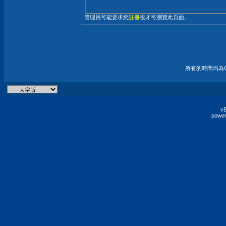
管理員可能要求您
註冊
後才可瀏覽此頁面。
所有的時間均為G
vB
power