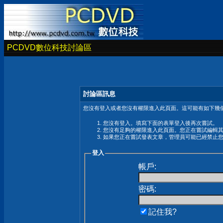
PCDVD數位科技討論區
討論區訊息
您沒有登入或者您沒有權限進入此頁面。這可能有如下幾個
您沒有登入。填寫下面的表單登入後再次嘗試。
您沒有足夠的權限進入此頁面。您正在嘗試編輯
如果您正在嘗試發表文章，管理員可能已經禁止
登入
帳戶:
密碼:
記住我?