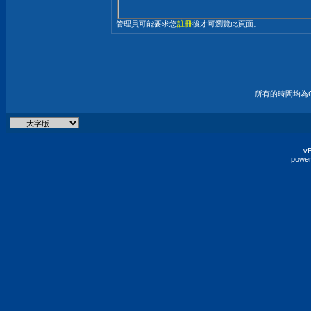
管理員可能要求您
註冊
後才可瀏覽此頁面。
所有的時間均為G
vB
power