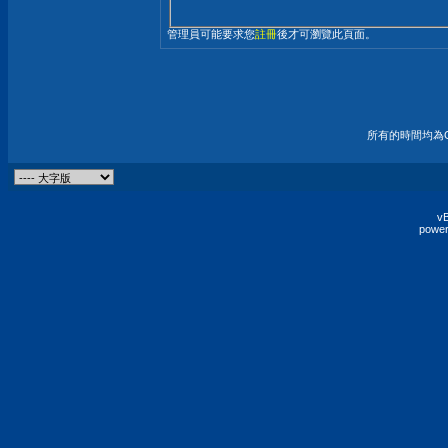
管理員可能要求您
註冊
後才可瀏覽此頁面。
所有的時間均為G
vB
power