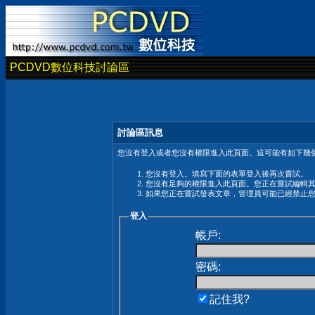
PCDVD數位科技討論區
討論區訊息
您沒有登入或者您沒有權限進入此頁面。這可能有如下幾個
您沒有登入。填寫下面的表單登入後再次嘗試。
您沒有足夠的權限進入此頁面。您正在嘗試編輯
如果您正在嘗試發表文章，管理員可能已經禁止
登入
帳戶:
密碼:
記住我?