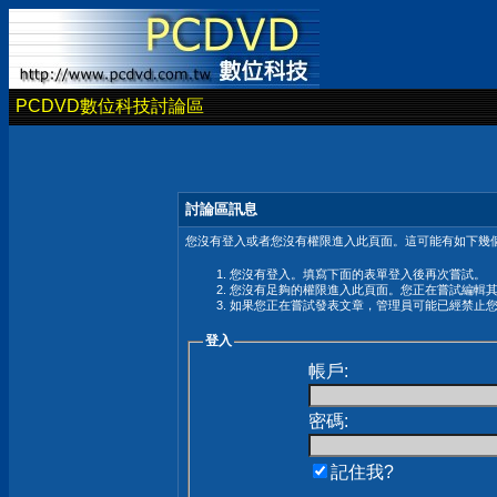
PCDVD數位科技討論區
討論區訊息
您沒有登入或者您沒有權限進入此頁面。這可能有如下幾個
您沒有登入。填寫下面的表單登入後再次嘗試。
您沒有足夠的權限進入此頁面。您正在嘗試編輯
如果您正在嘗試發表文章，管理員可能已經禁止
登入
帳戶:
密碼:
記住我?