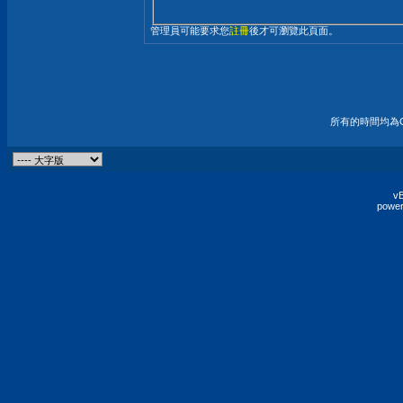
管理員可能要求您
註冊
後才可瀏覽此頁面。
所有的時間均為G
vB
power