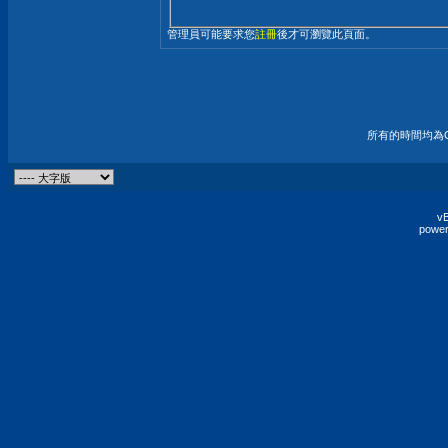
管理員可能要求您
註冊
後才可瀏覽此頁面。
所有的時間均為G
vB
power