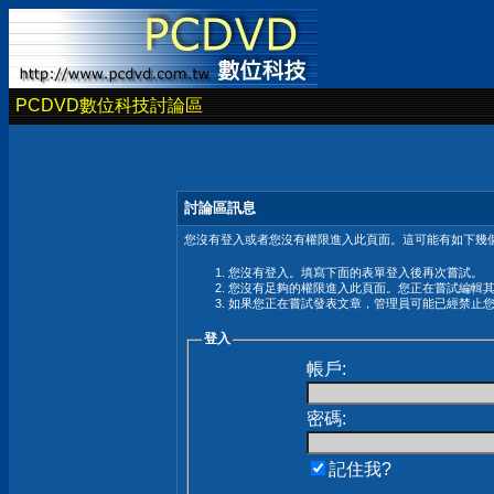
PCDVD數位科技討論區
討論區訊息
您沒有登入或者您沒有權限進入此頁面。這可能有如下幾個
您沒有登入。填寫下面的表單登入後再次嘗試。
您沒有足夠的權限進入此頁面。您正在嘗試編輯
如果您正在嘗試發表文章，管理員可能已經禁止
登入
帳戶:
密碼:
記住我?