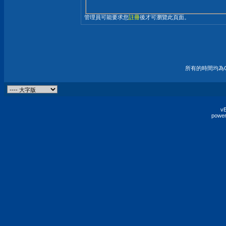
管理員可能要求您
註冊
後才可瀏覽此頁面。
所有的時間均為G
vB
power