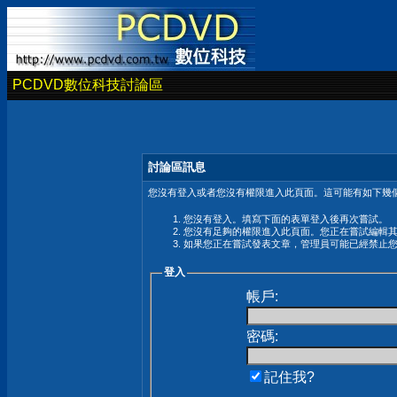
PCDVD數位科技討論區
討論區訊息
您沒有登入或者您沒有權限進入此頁面。這可能有如下幾個
您沒有登入。填寫下面的表單登入後再次嘗試。
您沒有足夠的權限進入此頁面。您正在嘗試編輯
如果您正在嘗試發表文章，管理員可能已經禁止
登入
帳戶:
密碼:
記住我?