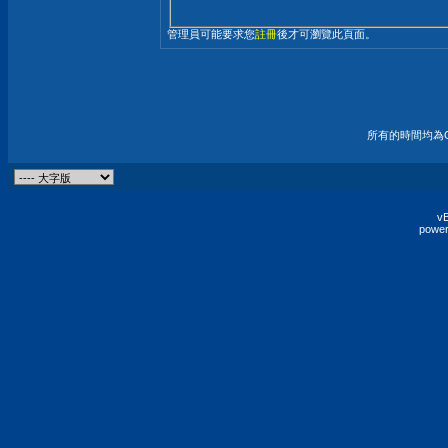
管理員可能要求您
註冊
後才可瀏覽此頁面。
所有的時間均為G
vB
power