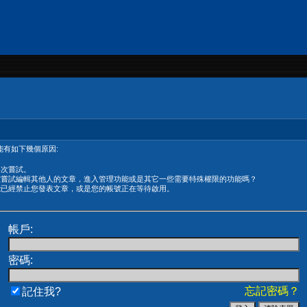
有如下幾個原因:
再次嘗試。
在嘗試編輯其他人的文章，進入管理功能或是其它一些需要特殊權限的功能嗎？
能已經禁止您發表文章，或是您的帳號正在等待啟用。
帳戶:
密碼:
忘記密碼？
記住我?