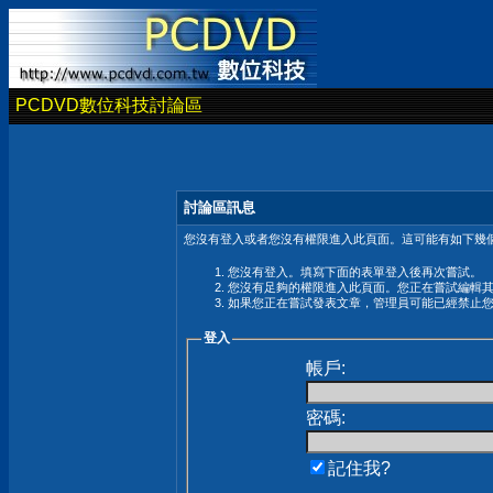
PCDVD數位科技討論區
討論區訊息
您沒有登入或者您沒有權限進入此頁面。這可能有如下幾個
您沒有登入。填寫下面的表單登入後再次嘗試。
您沒有足夠的權限進入此頁面。您正在嘗試編輯
如果您正在嘗試發表文章，管理員可能已經禁止
登入
帳戶:
密碼:
記住我?