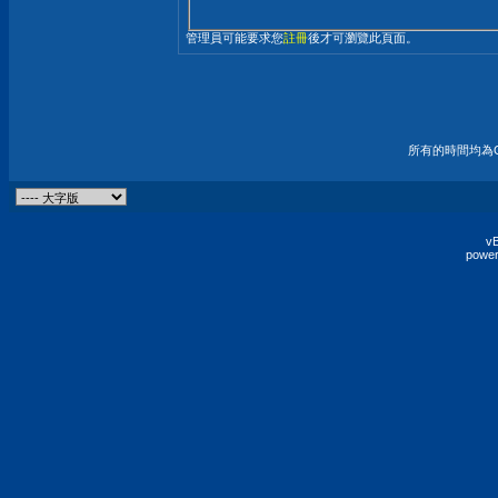
管理員可能要求您
註冊
後才可瀏覽此頁面。
所有的時間均為G
vB
power