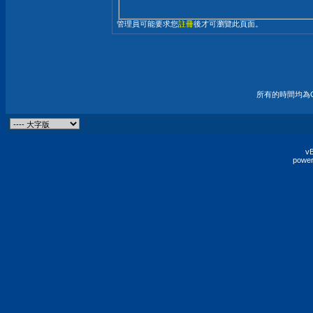
管理員可能要求您
註冊
後才可瀏覽此頁面。
所有的時間均為G
vB
power