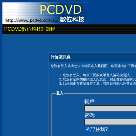
PCDVD數位科技討論區
討論區訊息
您沒有登入或者您沒有權限進入此頁面。這可能有如下幾個
您沒有登入。填寫下面的表單登入後再次嘗試。
您沒有足夠的權限進入此頁面。您正在嘗試編輯
如果您正在嘗試發表文章，管理員可能已經禁止
登入
帳戶:
密碼:
記住我?