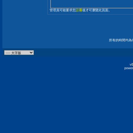
管理員可能要求您
註冊
後才可瀏覽此頁面。
所有的時間均為G
vB
power