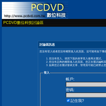
PCDVD數位科技討論區
討論區訊息
您沒有登入或者您沒有權限進入此頁面。這可能有如下幾個
您沒有登入。填寫下面的表單登入後再次嘗試。
您沒有足夠的權限進入此頁面。您正在嘗試編輯
如果您正在嘗試發表文章，管理員可能已經禁止
登入
帳戶:
密碼:
記住我?