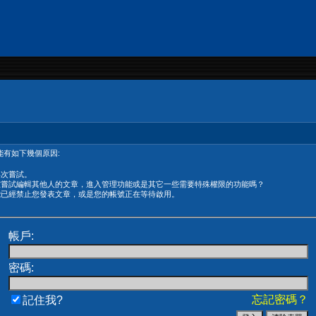
有如下幾個原因:
再次嘗試。
在嘗試編輯其他人的文章，進入管理功能或是其它一些需要特殊權限的功能嗎？
能已經禁止您發表文章，或是您的帳號正在等待啟用。
帳戶:
密碼:
忘記密碼？
記住我?