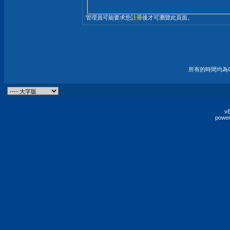
管理員可能要求您
註冊
後才可瀏覽此頁面。
所有的時間均為G
vB
power