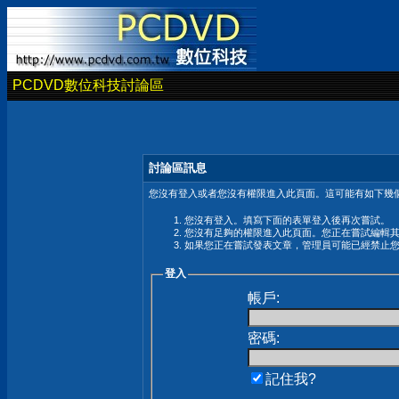
PCDVD數位科技討論區
討論區訊息
您沒有登入或者您沒有權限進入此頁面。這可能有如下幾個
您沒有登入。填寫下面的表單登入後再次嘗試。
您沒有足夠的權限進入此頁面。您正在嘗試編輯
如果您正在嘗試發表文章，管理員可能已經禁止
登入
帳戶:
密碼:
記住我?